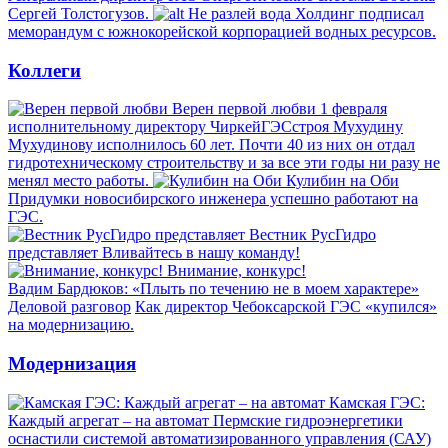
Сергей Толстогузов.
Не разлей вода
Холдинг подписал
меморандум с южнокорейской корпорацией водных ресурсов.
Коллеги
Верен первой любви
1 февраля
исполнительному директору ЧиркейГЭСстроя Мухудину
Мухудинову исполнилось 60 лет. Почти 40 из них он отдал
гидротехническому строительству и за все эти годы ни разу не
менял место работы.
Кулибин на Оби
Придумки новосибирского инженера успешно работают на
ГЭС.
Вестник РусГидро
представляет
Вливайтесь в нашу команду!
Внимание, конкурс!
Вадим Бардюков: «Плыть по течению не в моем характере»
Деловой разговор
Как директор Чебоксарской ГЭС «купился»
на модернизацию.
Модернизация
Камская ГЭС:
Каждый агрегат – на автомат
Пермские гидроэнергетики
оснастили системой автоматизированного управления (САУ)