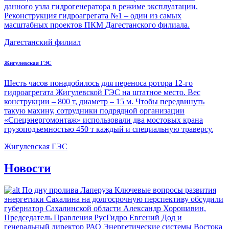
данного узла гидрогенератора в режиме эксплуатации.
Реконструкция гидроагрегата №1 – один из самых
масштабных проектов ПКМ Дагестанского филиала.
Дагестанский филиал
Жигулевская ГЭС
Шесть часов понадобилось для переноса ротора 12-го
гидроагрегата Жигулевской ГЭС на штатное место. Вес
конструкции – 800 т, диаметр – 15 м. Чтобы передвинуть
такую махину, сотрудники подрядной организации
«Спецэнергомонтаж» использовали два мостовых крана
грузоподъемностью 450 т каждый и специальную траверсу.
Жигулевская ГЭС
Новости
По дну проливa Лаперуза
Ключевые вопросы развития
энергетики Сахалина на долгосрочную перспективу обсудили
губернатор Сахалинской области Александр Хорошавин,
Председатель Правления РусГидро Евгений Дод и
генеральный директор РАО Энергетические системы Востока