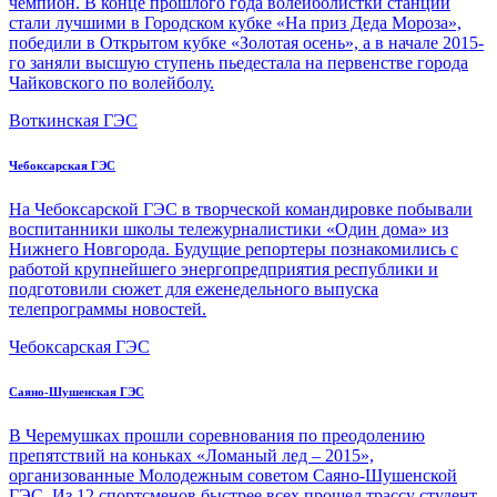
чемпион. В конце прошлого года волейболистки станции
стали лучшими в Городском кубке «На приз Деда Мороза»,
победили в Открытом кубке «Золотая осень», а в начале 2015-
го заняли высшую ступень пьедестала на первенстве города
Чайковского по волейболу.
Воткинская ГЭС
Чебоксарская ГЭС
На Чебоксарской ГЭС в творческой командировке побывали
воспитанники школы тележурналистики «Один дома» из
Нижнего Новгорода. Будущие репортеры познакомились с
работой крупнейшего энерго­предприятия республики и
подготовили сюжет для еженедельного выпуска
телепрограммы новостей.
Чебоксарская ГЭС
Саяно-Шушенская ГЭС
В Черемушках прошли соревнования по преодолению
препятствий на коньках «Ломаный лед – 2015»,
организованные Молодежным советом Саяно-Шушенской
ГЭС. Из 12 спортсменов быстрее всех прошел трассу студент