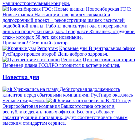
машиностроительный концерн.
Новосибирская ГЭС:
Новые шашки
На станции завершился сложный и
долгосрочный проект – реконструкция шашек-гасителей
водобойной плиты. Работы велись три года с перерывами
лишь на пропуски паводков. Теперь все 85 шашек, «трудовой
стаж» которых 58 лет, как новенькие.
Привалило!
Сезонный фактор
Репортаж
Кровные узы
В центральном офисе
РусГидро прошел второй День доброго здоровья.
Репортаж
Путешествие в историю
Первенец плана ГОЭЛРО готовится к встрече юбилея.
Повестка дня
Удержались на плаву
Дебиторская задолженность
клиентов перед сбытовыми компаниями РусГидро оказалась
меньше ожидаемой.
Ближе к потребителю
В 2015 году
Энергосбытовая компания Башкортостана откроет в
республике девять новых офисов. Все они, обещает
гарантирующий поставщик, будут соответствовать самым
высоким стандартам сервиса.