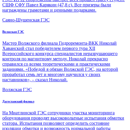
СШФ СФУ Павел ­Карякин (47,8 с). Все призеры были
награждены грамотами и ценными ­подарками.
Саяно-Шушенская ГЭС
Волжская ГЭС
Мастер Волжского филиала Гидроремонта-ВКК Николай
Хаванский стал победителем первого тура XII
Всероссийского конкурса специалистов неразрушающего
контроля по магнитному методу. Николай прекрасно
справился со всеми теоретическими и практическими
заданиями. «Победой я обязан Волжской ГЭС, на которой
проработал семь лет и многому научился у своих
наставников», – сказал Николай.
Волжская ГЭС
Дагестанский филиал
На Миатлинской ГЭС сотрудники участка мониторинга
оборудования проводят высоковольтные испытания обмотки
статора. Испытания позволяют определить состояние
изоляции обмотки и возможность нормальной работы