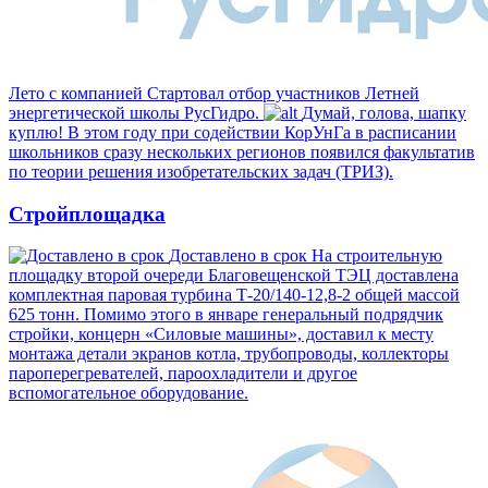
Лето с компанией
Стартовал отбор участников Летней
энергетической школы РусГидро.
Думай, голова, шапку
куплю!
В этом году при содействии КорУнГа в расписании
школьников сразу нескольких регионов появился факультатив
по теории решения изобретательских задач (ТРИЗ).
Стройплощадка
Доставлено в срок
На строительную
площадку второй очереди Благовещенской ТЭЦ доставлена
комплектная паровая турбина Т-20/140-12,8-2 общей массой
625 тонн. Помимо этого в январе генеральный подрядчик
стройки, концерн «Силовые машины», доставил к месту
монтажа детали экранов котла, трубопроводы, коллекторы
пароперегревателей, пароохладители и другое
вспомогательное оборудование.