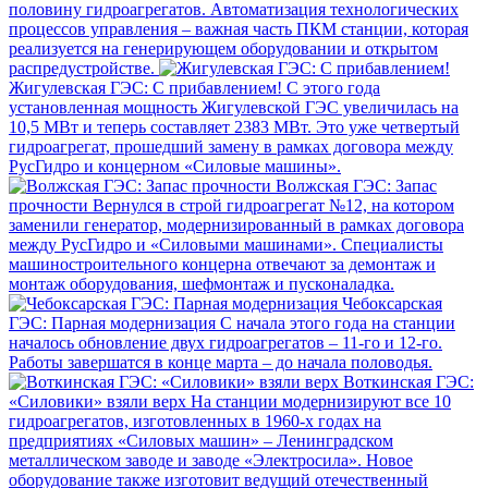
половину гидроагрегатов. Автоматизация технологических
процессов управления – важная часть ПКМ станции, которая
реализуется на генерирующем оборудовании и открытом
распредустройстве.
Жигулевская ГЭС: С прибавлением!
С этого года
установленная мощность Жигулевской ГЭС увеличилась на
10,5 МВт и теперь составляет 2383 МВт. Это уже четвертый
гидроагрегат, прошедший замену в рамках договора между
РусГидро и концерном «Силовые машины».
Волжская ГЭС: Запас
прочности
Вернулся в строй гидроагрегат №12, на котором
заменили генератор, модернизированный в рамках договора
между РусГидро и «Силовыми машинами». Специалисты
машиностроительного концерна отвечают за демонтаж и
монтаж оборудования, шефмонтаж и пусконаладка.
Чебоксарская
ГЭС: Парная модернизация
С начала этого года на станции
началось обновление двух гидроагрегатов – 11-го и 12-го.
Работы завершатся в конце марта – до начала половодья.
Воткинская ГЭС:
«Силовики» взяли верх
На станции модернизируют все 10
гидроагрегатов, изготовленных в 1960-х годах на
предприятиях «Силовых машин» – Ленинградском
металлическом заводе и заводе «Электросила». Новое
оборудование также изготовит ведущий отечественный