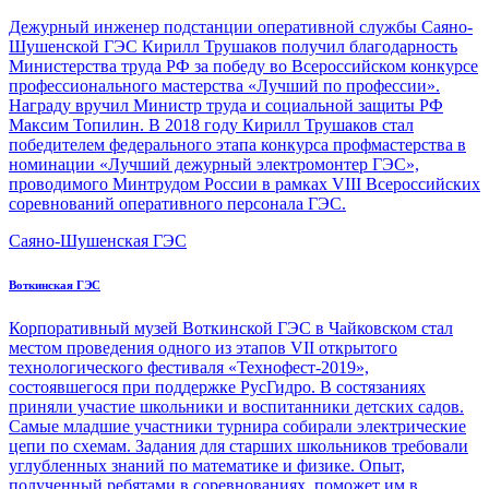
Дежурный инженер подстанции оперативной службы Саяно-
Шушенской ГЭС Кирилл Трушаков получил благодарность
Министерства труда РФ за побе­ду во Всероссийском конкурсе
профессионального мастерства «Лучший по профессии».
Награду вручил Министр труда и социальной защиты РФ
Максим Топилин. В 2018 году Кирилл Трушаков стал
победителем федерального этапа конкурса профмастерства в
номинации «Лучший дежурный электромонтер ГЭС»,
проводимого Минтрудом России в рамках VIII Всероссийских
соревнований оперативного персонала ГЭС.
Саяно-Шушенская ГЭС
Воткинская ГЭС
Корпоративный музей Воткинской ГЭС в Чайковском стал
местом проведения одного из этапов VII открытого
технологического фестиваля «Технофест-2019»,
состоявшегося при поддержке РусГидро. В состязаниях
приняли участие школьники и воспитанники детских садов.
Самые младшие участники турнира собирали электрические
цепи по схемам. Задания для старших школьников требовали
углубленных знаний по математике и физике. Опыт,
полученный ребятами в соревнованиях, поможет им в