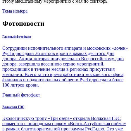
этому масштабному мероприятию с мая по сентябрь.
Тема номера
Фотоновости
Главный фотофакт
Сотрудники исполнительного аппарата и московских «дочек»
РусГидро сдали 36 литров крови в рамках десятого Дня
донора. Акция, которая приурочена ко Всероссийскому дню
донора, завершила весеннюю серию мероприятий,
проходивших в течение месяца в регионах присутствия
компании. Всего за это время работники московского офиса,
филиалов и подконтрольных обществ РусГидро сдали более
100 литров крови.
Главный фотофакт
Волжская ГЭС
Экологическую тропу «Три озера» открыла Волжская ГЭС
совместно с природным парком «Волго-Ахтубинская пойма»
в рамках благотворительной программы РусГидро. Это уже