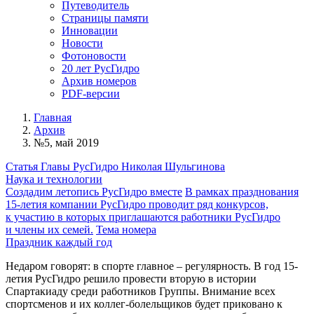
Путеводитель
Страницы памяти
Инновации
Новости
Фотоновости
20 лет РусГидро
Архив номеров
PDF-версии
Главная
Архив
№5, май 2019
Статья Главы РусГидро Николая Шульгинова
Наука и технологии
Создадим летопись РусГидро вместе
В рамках празднования
15-летия компании РусГидро проводит ряд конкурсов,
к участию в которых приглашаются работники РусГидро
и члены их семей.
Тема номера
Праздник каждый год
Недаром говорят: в спорте главное – регулярность. В год 15-
летия РусГидро решило провести вторую в истории
Спартакиаду среди работников Группы. Внимание всех
спортсменов и их коллег-болельщиков будет приковано к