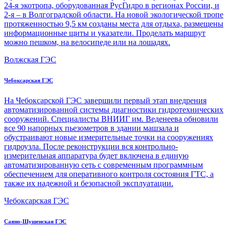
24-я экотропа, оборудованная РусГидро в регионах России, и
2-я – в Волгоградской области. На новой экологической тропе
протяженностью 9,5 км созданы места для отдыха, размещены
информационные щиты и указатели. Проделать маршрут
можно пешком, на велосипеде или на лошадях.
Волжская ГЭС
Чебоксарская ГЭС
На Чебоксарской ГЭС завершили первый этап внедрения
автоматизированной системы диагностики гидротехнических
сооружений. Специалисты ВНИИГ им. Веденеева обновили
все 90 напорных пьезометров в здании машзала и
обустраивают новые измерительные точки на сооружениях
гидроузла. После реконструкции вся контрольно-
измерительная аппаратура будет включена в единую
автоматизированную сеть с современным программным
обеспечением для оперативного контроля состояния ГТС, а
также их надежной и безопасной эксплуатации.
Чебоксарская ГЭС
Саяно-Шушенская ГЭС