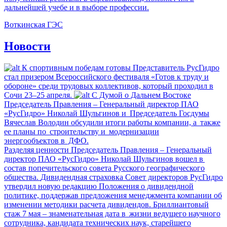
дальнейшей учебе и в выборе профессии.
Воткинская ГЭС
Новости
К спортивным победам готовы
Представитель РусГидро
стал призером Всероссийского фестиваля «Готов к труду и
обороне» среди трудовых коллективов, который проходил в
Сочи 23–25 апреля.
С Думой о Дальнем Востоке
Председатель Правления – Генеральный директор ПАО
«РусГидро» Николай Шульгинов и Председатель Госдумы
Вячеслав Володин обсудили итоги работы компании, а также
ее планы по строительству и модернизации
энергообъектов в ДФО.
Разделяя ценности
Председатель Правления – Генеральный
директор ПАО «РусГидро» Николай Шульгинов вошел в
состав попечительского совета Русского географического
общества.
Дивидендная страховка
Совет директоров РусГидро
утвердил новую редакцию Положения о дивидендной
политике, поддержав предложения менеджмента компании об
изменении методики расчета дивидендов.
Бриллиантовый
стаж
7 мая – знаменательная дата в жизни ведущего научного
сотрудника, кандидата технических наук, старейшего