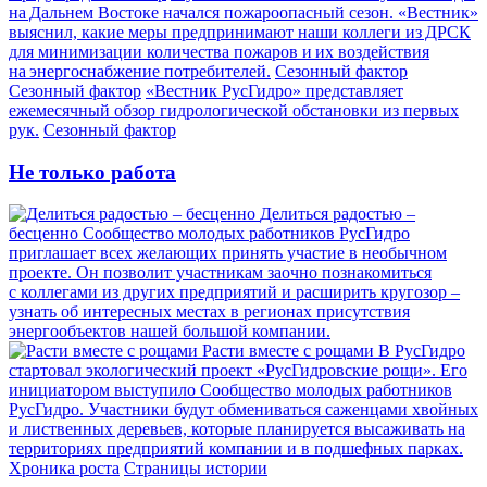
на Дальнем Востоке начался пожароопасный сезон. «Вестник»
выяснил, какие меры предпринимают наши коллеги из ДРСК
для минимизации количества пожаров и их воздействия
на энергоснабжение потребителей.
Сезонный фактор
Сезонный фактор
«Вестник РусГидро» представляет
ежемесячный обзор гидрологической обстановки из первых
рук.
Сезонный фактор
Не только работа
Делиться радостью –
бесценно
Сообщество молодых работников РусГидро
приглашает всех желающих принять участие в необычном
проекте. Он позволит участникам заочно познакомиться
с коллегами из других предприятий и расширить кругозор –
узнать об интересных местах в регионах присутствия
энергообъектов нашей большой компании.
Расти вместе с рощами
В РусГидро
стартовал экологический проект «РусГидровские рощи». Его
инициатором выступило Сообщество молодых работников
РусГидро. Участники будут обмениваться саженцами хвойных
и лиственных деревьев, которые планируется высаживать на
территориях предприятий компании и в подшефных парках.
Хроника роста
Страницы истории