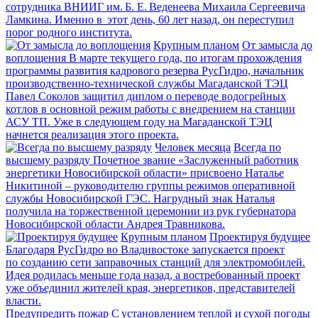
сотрудника ВНИИГ им. Б. Е. Веденеева Михаила Сергеевича
Ламкина. Именно в этот день, 60 лет назад, он переступил
порог родного института.
Крупным планом
От замысла до
воплощения
В марте текущего года, по итогам прохождения
программы развития кадрового резерва РусГидро, начальник
производственно-технической службы Магаданской ТЭЦ
Павел Соколов защитил диплом о переводе водогрейных
котлов в основной режим работы с внедрением на станции
АСУ ТП. Уже в следующем году на Магаданской ТЭЦ
начнется реализация этого проекта.
Человек месяца
Всегда по
высшему разряду
Почетное звание «Заслуженный работник
энергетики Новосибирской области» присвоено Наталье
Никитиной – руководителю группы режимов оперативной
службы Новосибирской ГЭС. Нагрудный знак Наталья
получила на торжественной церемонии из рук губернатора
Новосибирской области Андрея Травникова.
Крупным планом
Проектируя будущее
Благодаря РусГидро во Владивостоке запускается проект
по созданию сети заправочных станций для электромобилей.
Идея родилась меньше года назад, а востребованный проект
уже объединил жителей края, энергетиков, представителей
власти.
Предупредить пожар
С установлением теплой и сухой погоды