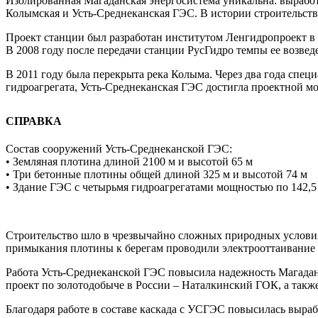
Изолированная Магаданская энергосистема уникальна: выработ
Колымская и Усть-Среднеканская ГЭС. В истории строительства
Проект станции был разработан институтом Ленгидропроект в 8
В 2008 году после передачи станции РусГидро темпы ее возвед
В 2011 году была перекрыта река Колыма. Через два года спец
гидроагрегата, Усть-Среднеканская ГЭС достигла проектной 
СПРАВКА
Состав сооружений Усть-Среднеканской ГЭС:
•‎ Земляная плотина длиной 2100 м и высотой 65 м
•‎ Три бетонные плотины общей длиной 325 м и высотой 74 м
•‎ Здание ГЭС с четырьмя гидроагрегатами мощностью по 142
Строительство шло в чрезвычайно сложных природных условия
примыкания плотины к берегам проводили электрооттаивание 
Работа Усть-Среднеканской ГЭС повысила надежность Магадан
проект по золотодобыче в России – Наталкинский ГОК, а такж
Благодаря работе в составе каскада с УСГЭС повысилась выр