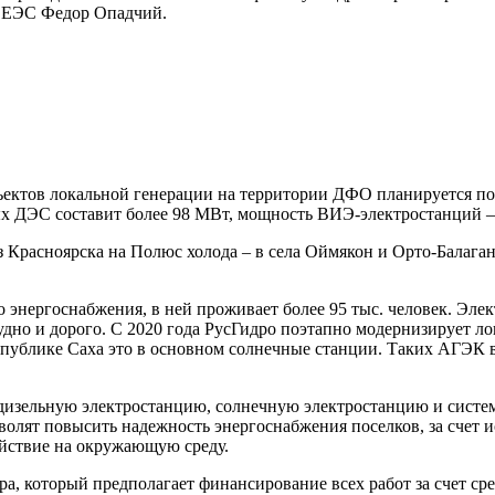
а ЕЭС Федор Опадчий.
ъектов локальной генерации на территории ДФО планируется п
ых ДЭС составит более 98 МВт, мощность ВИЭ-электростанций –
 Красноярска на Полюс холода – в села Оймякон и Орто-Балаган 
о энергоснабжения, в ней проживает более 95 тыс. человек. Эл
удно и дорого. С 2020 года РусГидро поэтапно модернизирует л
публике Саха это в основном солнечные станции. Таких АГЭК в 
дизельную электростанцию, солнечную электростанцию и систе
олят повысить надежность энергоснабжения поселков, за счет и
действие на окружающую среду.
, который предполагает финансирование всех работ за счет сре