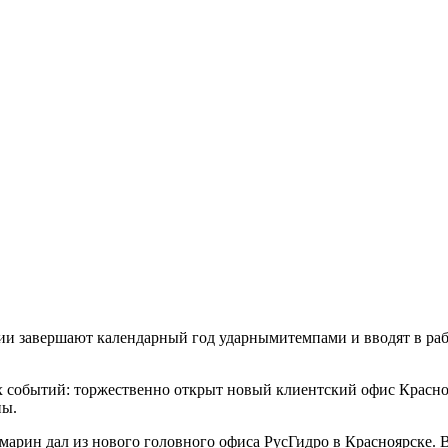
и завершают календарный год ударнымитемпами и вводят в рабо
 событий: торжественно открыт новый клиентский офис Красноя
ны.
арин дал из нового головного офиса РусГидро в Красноярске. 