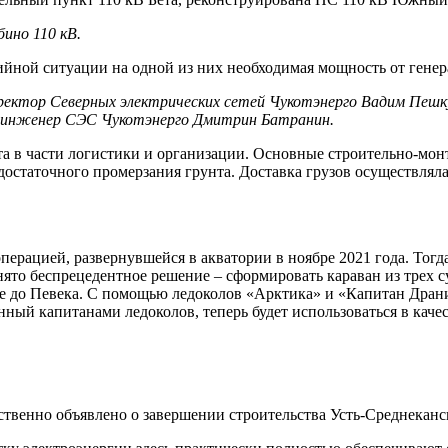
ино 110 кВ.
ийной ситуации на одной из них необходимая мощность от генера
директор Северных электрических сетей Чукотэнерго Вадим Пешк
й инженер СЭС Чукотэнерго Дмитрин Батранин.
а в части логистики и организации. Основные строительно-мон
достаточного промерзания грунта. Доставка грузов осуществля
ерацией, развернувшейся в акватории в ноябре 2021 года. Тогда
нято беспрецедентное решение – сформировать караван из трех с
бре до Певека. С помощью ледоколов «Арктика» и «Капитан Дра
нный капитанами ледоколов, теперь будет использоваться в кач
твенно объявлено о завершении строительства Усть-Среднеканс