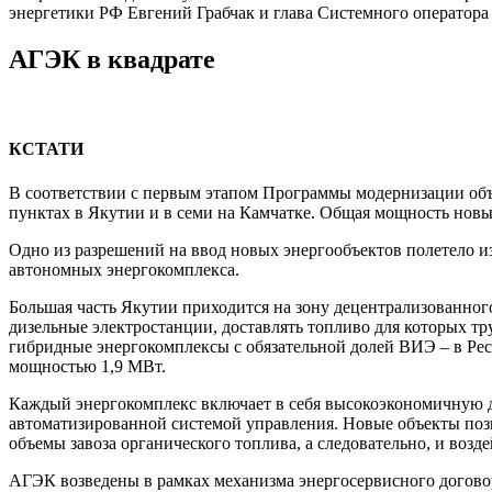
энергетики РФ Евгений Грабчак и глава Системного оператор
АГЭК в квадрате
КСТАТИ
В соответствии с первым этапом Программы модернизации об
пунктах в Якутии и в семи на Камчатке. Общая мощность нов
Одно из разрешений на ввод новых энергообъектов полетело из
автономных энергокомплекса.
Большая часть Якутии приходится на зону децентрализованног
дизельные электростанции, доставлять топливо для которых тр
гибридные энергокомплексы с обязательной долей ВИЭ – в Рес
мощностью 1,9 МВт.
Каждый энергокомплекс включает в себя высокоэкономичную 
автоматизированной системой управления. Новые объекты позв
объемы завоза органического топлива, а следовательно, и воз
АГЭК возведены в рамках механизма энергосервисного договора