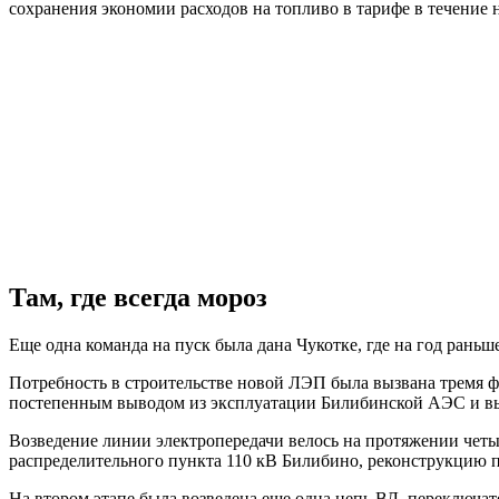
сохранения экономии расходов на топливо в тарифе в течение н
Там, где всегда мороз
Еще одна команда на пуск была дана Чукотке, где на год рань
Потребность в строительстве новой ЛЭП была вызвана тремя 
постепенным выводом из эксплуатации Билибинской АЭС и вы
Возведение линии электропередачи велось на протяжении четыр
распределительного пункта 110 кВ Билибино, реконструкцию 
На втором этапе была возведена еще одна цепь ВЛ, переключа