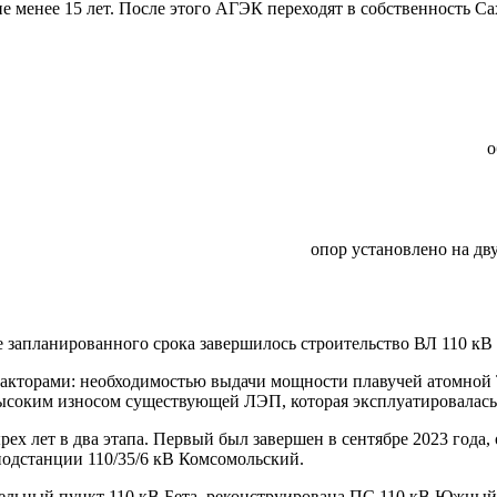
е менее 15 лет. После этого АГЭК переходят в собственность Са
о
опор установлено на дв
ше запланированного срока завершилось строительство ВЛ 110 кВ
факторами: необходимостью выдачи мощности плавучей атомной
соким износом существующей ЛЭП, которая эксплуатировалась 
ех лет в два этапа. Первый был завершен в сентябре 2023 года,
подстанции 110/35/6 кВ Комсомольский.
тельный пункт 110 кВ Бета, реконструирована ПС 110 кВ Южный