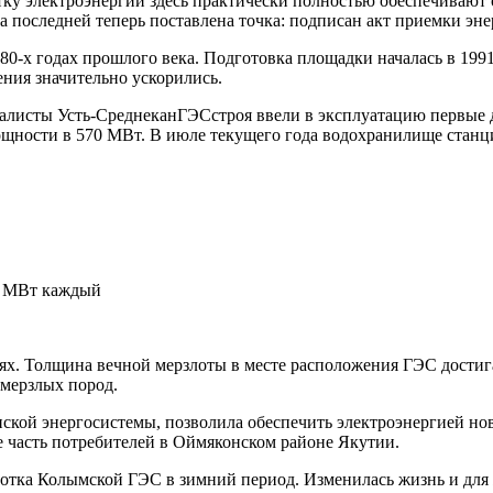
ку электроэнергии здесь практически полностью обеспечивают 
 последней теперь поставлена точка: подписан акт приемки эне
0-х годах прошлого века. Подготовка площадки началась в 1991
ения значительно ускорились.
иалисты Усть-СреднеканГЭСстроя ввели в эксплуатацию первые дв
мощности в 570 МВт. В июле текущего года водохранилище стан
,5 МВт каждый
х. Толщина вечной мерзлоты в месте расположения ГЭС достига
мерзлых пород.
ской энергосистемы, позволила обеспечить электроэнергией н
е часть потребителей в Оймяконском районе Якутии.
аботка Колымской ГЭС в зимний период. Изменилась жизнь и дл