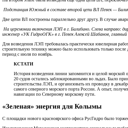
Подстанция Южный в составе второй цепи ВЛ Певек — Билиб
Две цепи ВЛ построены параллельно друг другу. В случае авар
На церемонии включения ЛЭП в г. Билибино. Слева направо: 
инженер «УК ГидроОГК» в г. Певек Алексей Шабанов, главны
Для возведения ЛЭП требовалась практически ювелирная работ
строительную технику можно было использовать только после 
период с июля по ноябрь.
КСТАТИ
История возведения линии запомнится и целой морской оп
20 судов остались заблокированными во льдах. Было при
строительства ЛЭП, и организовать их проводку в дека
самого северного морского порта России. А опыт, получе
навигации по Северному морскому пути.
«Зеленая» энергия для Колымы
С площадки нового красноярского офиса РусГидро было торжес