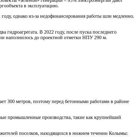
объекты «зеленой» генерации – 95% электроэнергии дают
ргообъекта в эксплуатацию.
 году, однако из-за недофинансирования работы шли медленно.
а гидроагрегата. В 2022 году, после пуска последнего
ции наполнилось до проектной отметки НПУ 290 м.
ет 300 метров, поэтому перед бетонными работами в районе
овые промышленные производства, такие как крупнейший
я жителей поселков, находящихся в нижнем течении Колымы: