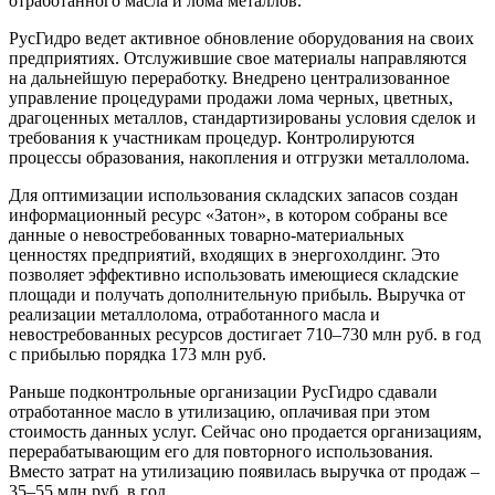
отработанного масла и лома металлов.
РусГидро ведет активное обновление оборудования на своих
предприятиях. Отслужившие свое материалы направляются
на дальнейшую переработку. Внедрено централизованное
управление процедурами продажи лома черных, цветных,
драгоценных металлов, стандартизированы условия сделок и
требования к участникам процедур. Контролируются
процессы образования, накопления и отгрузки металлолома.
Для оптимизации использования складских запасов создан
информационный ресурс «Затон», в котором собраны все
данные о невостребованных товарно-материальных
ценностях предприятий, входящих в энергохолдинг. Это
позволяет эффективно использовать имеющиеся складские
площади и получать дополнительную прибыль. Выручка от
реализации металлолома, отработанного масла и
невостребованных ресурсов достигает 710–730 млн руб. в год
с прибылью порядка 173 млн руб.
Раньше подконтрольные организации РусГидро сдавали
отработанное масло в утилизацию, оплачивая при этом
стоимость данных услуг. Сейчас оно продается организациям,
перерабатывающим его для повторного использования.
Вместо затрат на утилизацию появилась выручка от продаж –
35–55 млн руб. в год.