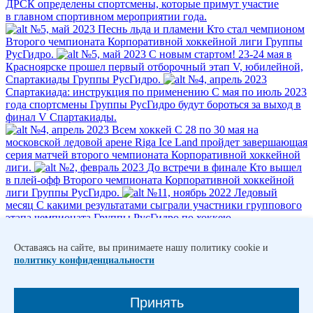
ДРСК определены спортсмены, которые примут участие
в главном спортивном мероприятии года.
№5, май 2023
Песнь льда и пламени
Кто стал чемпионом
Второго чемпионата Корпоративной хоккейной лиги Группы
РусГидро.
№5, май 2023
С новым стартом!
23-24 мая в
Красноярске прошел первый отборочный этап V, юбилейной,
Спартакиады Группы РусГидро.
№4, апрель 2023
Спартакиада: инструкция по применению
С мая по июль 2023
года спортсмены Группы РусГидро будут бороться за выход в
финал V Спартакиады.
№4, апрель 2023
Всем хоккей
С 28 по 30 мая на
московской ледовой арене Riga Ice Land пройдет завершающая
серия матчей второго чемпионата Корпоративной хоккейной
лиги.
№2, февраль 2023
До встречи в финале
Кто вышел
в плей-офф Второго чемпионата Корпоративной хоккейной
лиги Группы РусГидро.
№11, ноябрь 2022
Ледовый
месяц
С какими результатами сыграли участники группового
этапа чемпионата Группы РусГидро по хоккею.
1
Оставаясь на сайте, вы принимаете нашу политику cookie и
2
политику конфиденциальности
3
4
5
Принять
…