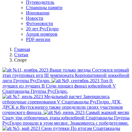
Путеводитель
Страницы памяти
Инновации
Новости
Фотоновости
20 лет РусГидро
Архив номеров
PDF-версии
Главная
Статьи
Спорт
№11, ноябрь 2023
Выше только звезды
Состоялся первый
этап групповых игр III чемпионата Корпоративной хоккейной
лиги Группы РусГидро.
№9, сентябрь 2023
Топ-9:
лучших из лучших
В Сочи прошел финал юбилейной V
Спартакиады Группы РусГидро.
№7, июль 2023
Медальный расчет
Завершились
отборочные соревнования V Спартакиады РусГидро. ДГК,
ДРСК и Якутскэнерго также определили своих участников
сочинского финала.
№6, июнь 2023
Самый жаркий месяц
Сразу три отборочных этапа юбилейной Спартакиады Группы
РусГидро прошли в этом месяце. Знакомьтесь с победителями.
№5, май 2023
Свои путевки
По итогам Спартакиады