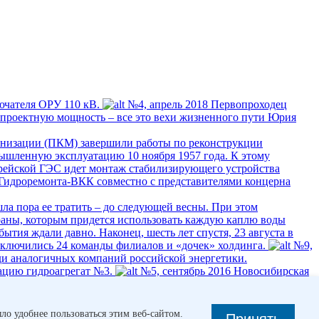
ючателя ОРУ 110 кВ.
№4, апрель 2018
Первопроходец
 проектную мощность – все это вехи жизненного пути Юрия
рнизации (ПКМ) завершили работы по реконструкции
шленную эксплуатацию 10 ноября 1957 года. К этому
рейской ГЭС идет монтаж стабилизирующего устройства
 ­Гидроремонта-ВКК совместно с представителями концерна
ла пора ее тратить – до следующей весны. При этом
траны, которым придется использовать каждую каплю воды
бытия ждали давно. Наконец, шесть лет спустя, 23 августа в
включились 24 команды филиалов и «дочек» холдинга.
№9,
еди аналогичных компаний российской энергетики.
ацию гидроагрегат №3.
№5, сентябрь 2016
Новосибирская
овой стаж «ветерана» – 58 лет, и теперь машине подарят
 станциях компании благодаря Программе комплексной
ции, 6 – у Камской.
ло удобнее пользоваться этим веб-сайтом.
Принять