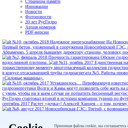
Страницы памяти
Инновации
Новости
Фотоновости
20 лет РусГидро
Архив номеров
PDF-версии
№10, октябрь 2018
Надежное энергоснабжение
На Новоси
Первый бетон, уложенный в сооружения Новосибирской ГЭС, п
Абраменко. 5 апреля бывшему директору станции, человеку, по
№2, февраль 2018
Прочность гарантирована
Обские гидро
водосливной плотины.
№11, ноябрь 2017
Единственная н
торжествен­ному моменту многотысячный коллектив ­гидрострои
в конусе отсасывающей трубы гидро­агрегата №5. Работы пров
«Силовые машины».
№10, октябрь 2017
Устаканилось…
Перефразируя известно
гидроэнергетики Волги и Камы могут позволить себе жить на 
с умом, чтобы ни в коем случае не потратить бесценный ресурс
РусГидро стартовал второй в истории компании турнир по фут
сентябрь 2017
Растет «дочка»!
Алексей Ханцев – о том, почему
№8, август 2017
Новосибирская ГЭС: Третий, с возвраще
ГЭС: До встречи через год!
Гидроагрегат №3 мощностью 65 МВт
вторую жизнь.
№12, декабрь 2015
Курс на повышение
29 
Cookie
модернизации. По 10,5 новых МВт в общую копилку внесли Во
Принимая файлы cookie, вы соглашаетесь 