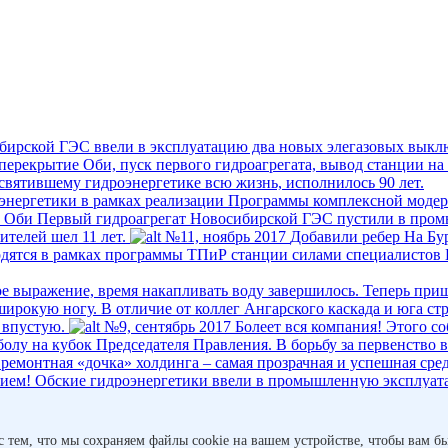
бирской ГЭС ввели в эксплуатацию два новых элегазовых выкл
ерекрытие Оби, пуск первого гидроагрегата, вывод станции на
святившему гидроэнергетике всю жизнь, исполнилось 90 лет.
энергетики в рамках реализации Программы комплексной моде
а Оби
Первый гидроагрегат Новосибирской ГЭС пустили в промы
телей шел 11 лет.
№11, ноябрь 2017
Добавили ребер
На Бу
одятся в рамках программы ТПиР ­станции силами специалистов
е выражение, время накапливать воду завершилось. Теперь приш
широкую ногу. В отличие от коллег Ангарского каскада и юга с
 впустую.
№9, сентябрь 2017
Болеет вся компания!
Этого со
болу на кубок Председателя Правления. В борьбу за первенство 
 ремонтная «дочка» холдинга – самая прозрачная и успешная ср
нием!
Обские гидроэнергетики ввели в промышленную эксплуат
 вывели в плановую модернизацию обские гидроэнергетики. Труд
МВт составил прирост установленной мощности на действующих
лжская и Жигулевская ГЭС, 5 МВт на счету Новосибирской стан
с тем, что мы сохраняем файлы cookie на вашем устройстве, чтобы вам бы