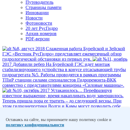
Путеводитель
Страницы памяти
Инновации
Новости
Фотоновости
20 лет РусГидро
Архив номеров
PDF-версии
№8, август 2018
Слаженная работа Бурейской и Зейской
ГЭС
«Вестник РусГидро» представляет ежемесячный обзор
гидрологической обстановки из первых рук.
№11, ноябрь
2017
Добавили ребер
На Бурейской ГЭС идет монтаж
стабилизирующего устройства в конусе отсасывающей трубы
гидро­агрегата №5. Работы проводятся в рамках программы
ТПиР ­станции силами специалистов ­Гидроремонта-ВКК
совместно с представителями концерна «Силовые машины».
№10, октябрь 2017
Устаканилось…
Перефразируя
известное выражение, время накапливать воду завершилось.
Теперь пришла пора ее тратить – до следующей весны. При
этом гидроэнергетики Волги и Камы могут позволить себе
жить на широкую ногу. В отличие от коллег Ангарского
каскада и юга страны, которым придется использовать
Оставаясь на сайте, вы принимаете нашу политику cookie и
каждую каплю воды с умом, чтобы ни в коем случае
политику конфиденциальности
не потратить бесценный ресурс впустую.
№9, сентябрь