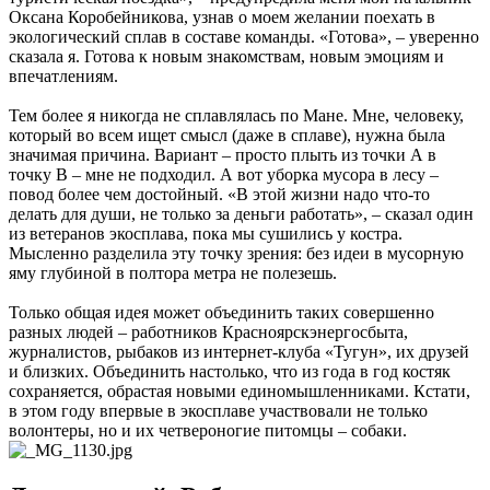
Оксана Коробейникова, узнав о моем желании поехать в
экологический сплав в составе команды. «Готова», – уверенно
сказала я. Готова к новым знакомствам, новым эмоциям и
впечатлениям.
Тем более я никогда не сплавлялась по Мане. Мне, человеку,
который во всем ищет смысл (даже в сплаве), нужна была
значимая причина. Вариант – просто плыть из точки А в
точку В – мне не подходил. А вот уборка мусора в лесу –
повод более чем достойный. «В этой жизни надо что-то
делать для души, не только за деньги работать», – сказал один
из ветеранов экосплава, пока мы сушились у костра.
Мысленно разделила эту точку ­зрения: без идеи в мусорную
яму глубиной в полтора метра не полезешь.
Только общая идея может объединить таких совершенно
разных людей – работников Красноярскэнергосбыта,
журналистов, рыбаков из интернет-клуба «Тугун», их друзей
и близких. Объединить настолько, что из года в год костяк
сохраняется, обрастая новыми единомышленниками. Кстати,
в этом году впервые в экосплаве участвовали не только
волонтеры, но и их четвероногие питомцы – собаки.