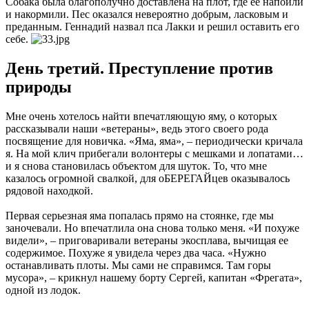
Собака была благополучно доставлена на плот, где ее напоили
и накормили. Пес оказался невероятно добрым, ласковым и
преданным. Геннадий назвал пса Лакки и решил оставить его
себе.
День третий. Преступление против
природы
Мне очень хотелось найти впечатляющую яму, о которых
рассказывали наши «ветераны», ведь этого своего рода
посвящение для новичка. «Яма, яма», – периодически кричала
я. На мой клич прибегали волонтеры с мешками и лопатами…
и я снова становилась объектом для шуток. То, что мне
казалось огромной свалкой, для оБЕРЕГАЙцев оказывалось
рядовой находкой.
Первая серьезная яма попалась прямо на стоянке, где мы
заночевали. Но впечатлила она снова только меня. «И похуже
видели», – приговаривали ветераны экосплава, вычищая ее
содержимое. Похуже я увидела через два часа. «Нужно
останавливать плоты. Мы сами не справимся. Там горы
мусора», – крикнул нашему борту Сергей, капитан «Фрегата»,
одной из лодок.