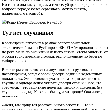
участие в традиционном экосплаве компании по реке Мане.
Но то, что она там увидела, а точнее, убирала, породило новые
вопросы гораздо более серьезного, можно сказать,
планетарного масштаба.
Фото Ирины Егоровой, NewsLab
Тут нет случайных
Красноярскэнергосбыт в рамках благотворительной
экологической акции РусГидро «оБЕРЕГАй» проводит сплавы
по реке Мане по окончании летнего сезона, чтобы очистить от
мусора туристические стоянки, расположенные по берегам
сибирской реки.
Волонтеры сплавляются на двух плотах – грузовом и
пассажирском, берут с собой две-три лодки на водометных
движителях. Это позволяет участникам акции делиться на
группы и одновременно убирать две-три стоянки. Все, что
требуется, – это защитные перчатки, мешок и дождевик (на
случай непогоды). Казалось бы, куда уж проще? Оказалось,
показалось.
«Женя, там придется работать, много работать. Это не
туристическая поездка», – предупредила меня мой начальник