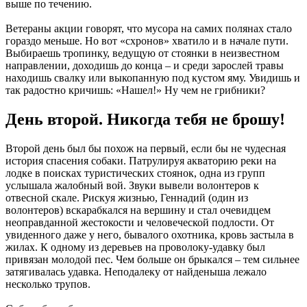
выше по течению.
Ветераны акции говорят, что мусора на самих полянах стало
гораздо меньше. Но вот «схронов» хватило и в начале пути.
Выбираешь тропинку, ведущую от стоянки в неизвестном
направлении, доходишь до конца – и среди зарослей травы
находишь свалку или выкопанную под кустом яму. Увидишь и
так радостно кричишь: «Нашел!» Ну чем не грибники?
День второй. Никогда тебя не брошу!
Второй день был бы похож на первый, если бы не чудесная
история спасения собаки. Патрулируя акваторию реки на
лодке в поисках туристических стоянок, одна из групп
услышала жалобный вой. Звуки вывели волонтеров к
отвесной скале. Рискуя жизнью, Геннадий (один из
волонтеров) вскарабкался на вершину и стал очевидцем
неоправданной жестокости и человеческой подлости. От
увиденного даже у него, бывалого охотника, кровь застыла в
жилах. К одному из деревьев на проволоку-удавку был
привязан молодой пес. Чем больше он брыкался – тем сильнее
затягивалась удавка. Неподалеку от найденыша лежало
несколько трупов.