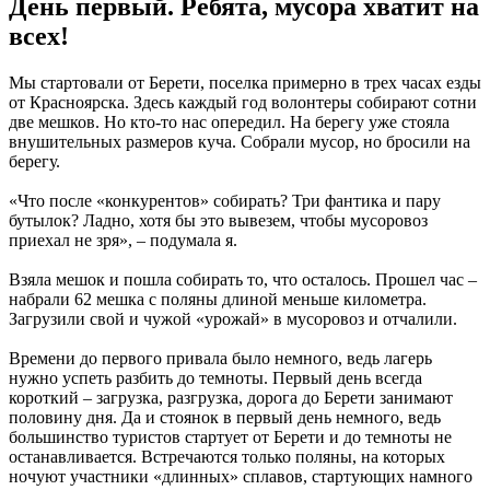
День первый. Ребята, мусора хватит на
всех!
Мы стартовали от Берети, поселка примерно в трех часах езды
от Красноярска. Здесь каждый год волонтеры собирают сотни
две мешков. Но кто-то нас опередил. На берегу уже стояла
внушительных размеров куча. Собрали мусор, но бросили на
берегу.
«Что после «конкурентов» собирать? Три фантика и пару
бутылок? Ладно, хотя бы это вывезем, чтобы мусоровоз
приехал не зря», – подумала я.
Взяла мешок и пошла собирать то, что осталось. Прошел час –
набрали 62 мешка с поляны длиной меньше километра.
Загрузили свой и чужой «урожай» в мусоровоз и отчалили.
Времени до первого привала было немного, ведь лагерь
нужно успеть разбить до темноты. Первый день всегда
короткий – загрузка, разгрузка, дорога до Берети занимают
половину дня. Да и стоянок в первый день немного, ведь
большинство туристов стартует от Берети и до темноты не
останавливается. Встречаются только поляны, на которых
ночуют участники «длинных» сплавов, стартующих намного