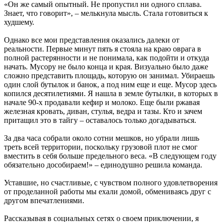
«Он же самый опытный. Не пропустил ни одного сплава.
Знает, что говорит», – мелькнула мысль. Стала готовиться к
худшему.
Однако все мои представления оказались далеки от
реальности. Первые минут пять я стояла на краю оврага в
полной растерянности и не понимала, как подойти и откуда
начать. Мусору не было конца и края. Визуально было даже
сложно представить площадь, которую он занимал. Убираешь
один слой бутылок и банок, а под ним еще и еще. Мусор здесь
копился десятилетиями. Я нашла в земле бутылки, в которых в
начале 90-х продавали кефир и молоко. Еще были ржавая
железная кровать, диван, стулья, ведра и тазы. Кто и зачем
притащил это в тайгу – оставалось только догадываться.
За два часа собрали около сотни мешков, но убрали лишь
треть всей территории, поскольку грузовой плот не смог
вместить в себя больше предельного веса. «В следующем году
обязательно дособираем!» – единодушно решила команда.
Уставшие, но счастливые, с чувством полного удовлетворения
от проделанной работы мы ехали домой, обмениваясь друг с
другом впечатлениями.
Рассказывая в социальных сетях о своем приключении, я