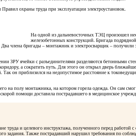
и Правил охраны труда при эксплуатации электроустановок.
На одной из дальневосточных ТЭЦ произошел не
железобетонных конструкций. Бригада подрядной
. Два члена бригады – монтажник и электросварщик – получили 
нии ЗРУ ячейки с разъединителями разделяются бетонными стена
ридору, а сократить путь. Для этого он открыл дверь ближайше
ой. Так он приблизился на недопустимое расстояние к токоведу
о на полу монтажника, на котором горела одежда. Он сам смог 
 скорой помощи доставила пострадавшего в медицинское учреж
не труда и целевого инструктажа, полученного перед работой 
ого задания. Также пострадавший нарушил требования по соблю