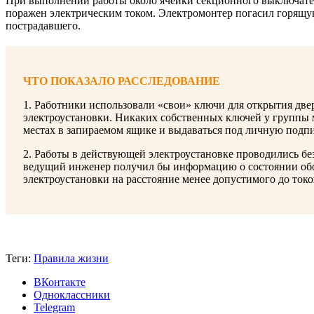
При выполнении работы около ячейки секционного выключател
поражен электрическим током. Электромонтер погасил горящу
пострадавшего.
ЧТО ПОКАЗАЛО РАССЛЕДОВАНИЕ
1. Работники использовали «свои» ключи для открытия двер
электроустановки. Никаких собственных ключей у группы 
местах в запираемом ящике и выдаваться под личную подпи
2. Работы в действующей электроустановке проводились без
ведущий инженер получил бы информацию о состоянии обор
электроустановки на расстояние менее допустимого до ток
Теги:
Правила жизни
ВКонтакте
Одноклассники
Telegram