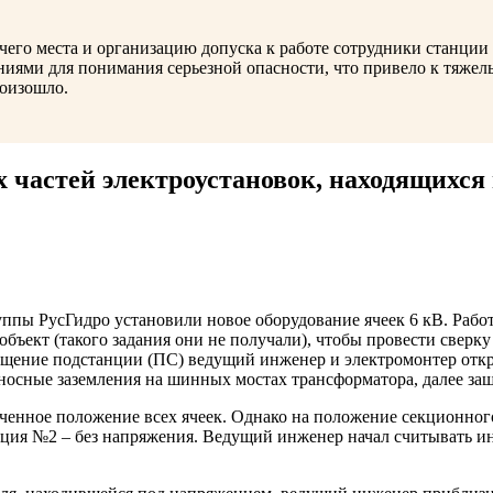
очего места и организацию допуска к работе сотрудники станци
иями для понимания серьезной опасности, что привело к тяжел
роизошло.
 частей электроустановок, находящихся
уппы РусГидро установили новое оборудование ячеек 6 кВ. Рабо
ъект (такого задания они не получали), чтобы провести сверку
щение подстанции (ПС) ведущий инженер и электромонтер откр
осные заземления на шинных мостах трансформатора, далее заш
ченное положение всех ячеек. Однако на положение секционного
кция №2 – без напряжения. Ведущий инженер начал считывать и