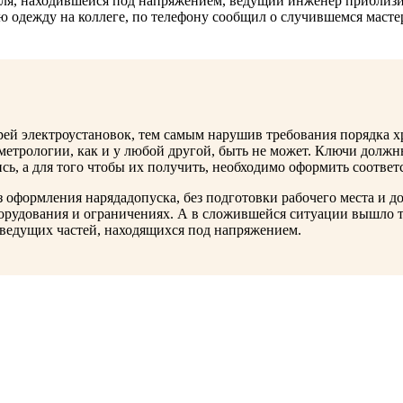
я, находившейся под напряжением, ведущий инженер приблизил
ю одежду на коллеге, по телефону сообщил о случившемся маст
ей электроустановок, тем самым нарушив требования порядка хр
метрологии, как и у любой другой, быть не может. Ключи должн
сь, а для того чтобы их получить, необходимо оформить соотве
 оформления нарядадопуска, без подготовки рабочего места и д
удования и ограничениях. А в сложившейся ситуации вышло та
оведущих частей, находящихся под напряжением.