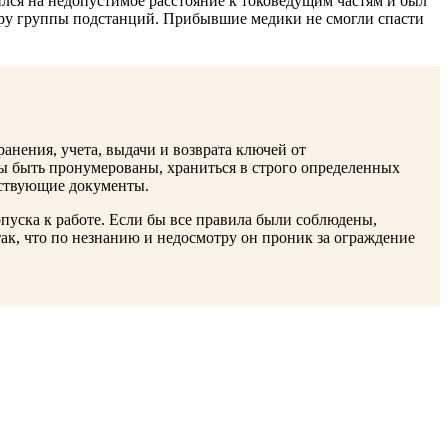
ся на недопустимое расстояние к токоведущим частям и был
еру группы подстанций. Прибывшие медики не смогли спасти
анения, учета, выдачи и возврата ключей от
ы быть пронумерованы, храниться в строго определенных
тствующие документы.
опуска к работе. Если бы все правила были соблюдены,
к, что по незнанию и недосмотру он проник за ограждение