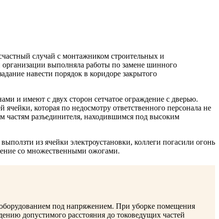
счастный случай с монтажником строительных и
 организации выполняла работы по замене шинного
задание навести порядок в коридоре закрытого
ми и имеют с двух сторон сетчатое ограждение с дверью.
й ячейки, которая по недосмотру ответственного персонала не
щим частям разъединителя, находившимся под высоким
выползти из ячейки электроустановки, коллеги погасили огонь
дение со множественными ожогами.
с оборудованием под напряжением. При уборке помещения
дению допустимого расстояния до токоведущих частей