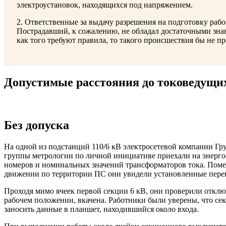
электроустановок, находящихся под напряжением.
2. Ответственные за выдачу разрешения на подготовку раб
Пострадавший, к сожалению, не обладал достаточными знан
как того требуют правила, то такого происшествия бы не п
Допустимые расстояния до токоведущих
Без допуска
На одной из подстанций 110/6 кВ электросетевой компании Гр
группы метрологии по личной инициативе приехали на энергооб
номеров и номинальных значений трансформаторов тока. Поме
движении по территории ПС они увидели установленные перен
Проходя мимо ячеек первой секции 6 кВ, они проверили отклю
рабочем положении, вкачена. Работники были уверены, что се
заносить данные в планшет, находившийся около входа.