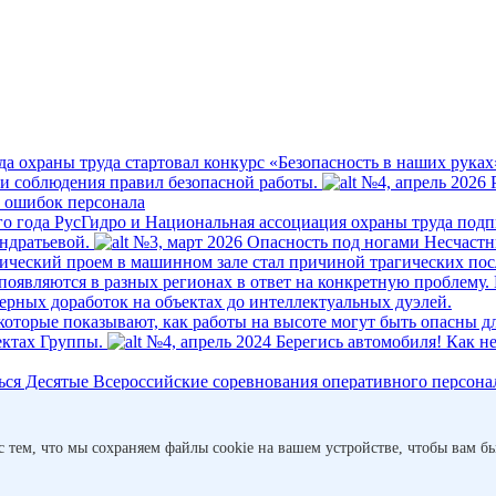
да охраны труда стартовал конкурс «Безопасность в наших руках
ти соблюдения правил безопасной работы.
№4, апрель 2026
 ошибок персонала
о года РусГидро и Национальная ассоциация охраны труда подп
ндратьевой.
№3, март 2026
Опасность под ногами
Несчастн
гический проем в машинном зале стал причиной трагических пос
появляются в разных регионах в ответ на конкретную проблему.
ерных доработок на объектах до интеллектуальных дуэлей.
оторые показывают, как работы на высоте могут быть опасны для
ектах Группы.
№4, апрель 2024
Берегись автомобиля!
Как н
ться Десятые Всероссийские соревнования оперативного персона
брь 2023
Дела сердечные
По статистике ВОЗ основная причина с
с тем, что мы сохраняем файлы cookie на вашем устройстве, чтобы вам бы