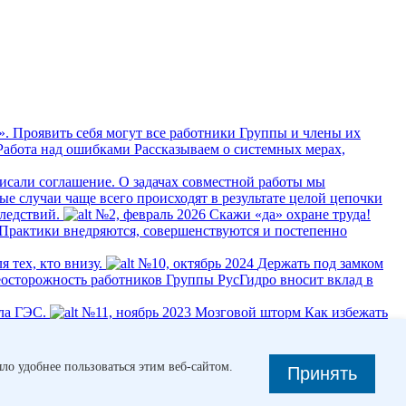
». Проявить себя могут все работники Группы и члены их
Работа над ошибками
Рассказываем о системных мерах,
исали соглашение. О задачах совместной работы мы
ые случаи чаще всего происходят в результате целой цепочки
ледствий.
№2, февраль 2026
Скажи «да» охране труда!
 Практики внедряются, совершенствуются и постепенно
 тех, кто внизу.
№10, октябрь 2024
Держать под замком
еосторожность работников Группы РусГидро вносит вклад в
ла ГЭС.
№11, ноябрь 2023
Мозговой шторм
Как избежать
мертности населения – болезни сердца и сосудов.
ло удобнее пользоваться этим веб-сайтом.
Принять